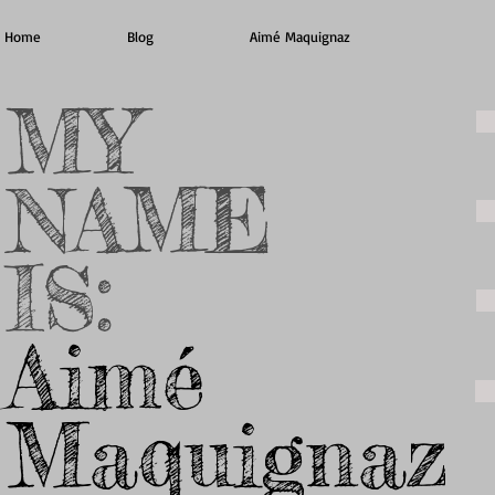
Home
Blog
Aimé Maquignaz
MY
NAME
IS:
Aimé
Maquignaz