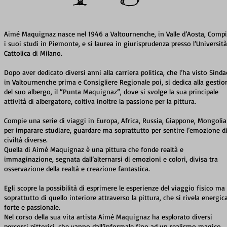
Aimé Maquignaz nasce nel 1946 a Valtournenche, in Valle d’Aosta, Comp
i suoi studi in Piemonte, e si laurea in giurisprudenza presso l’Università
Cattolica di Milano.
Dopo aver dedicato diversi anni alla carriera politica, che l’ha visto Sind
in Valtournenche prima e Consigliere Regionale poi, si dedica alla gestio
del suo albergo, il “Punta Maquignaz”, dove si svolge la sua principale
attività di albergatore, coltiva inoltre la passione per la pittura.
Compie una serie di viaggi in Europa, Africa, Russia, Giappone, Mongolia
per imparare studiare, guardare ma soprattutto per sentire l’emozione d
civiltà diverse.
Quella di Aimé Maquignaz è una pittura che fonde realtà e
immaginazione, segnata dall’alternarsi di emozioni e colori, divisa tra
osservazione della realtà e creazione fantastica.
Egli scopre la possibilità di esprimere le esperienze del viaggio fisico ma
soprattutto di quello interiore attraverso la pittura, che si rivela energica
forte e passionale.
Nel corso della sua vita artista Aimé Maquignaz ha esplorato diversi
percorsi pittorici, che vanno dall’informale fino ad un realismo magico,